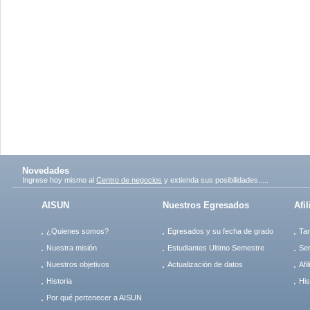
Novedades
Ingrese hoy mismo al
Centro de negocios
y extienda sus posibilidades.....
AISUN
Nuestros Egresados
Afi
¿Quienes somos?
Egresados y su fecha de grado
Tar
Nuestra misión
Estudiantes Ultimo Semestre
Ser
Nuestros objetivos
Actualización de datos
Afi
Historia
His
Por qué pertenecer a AISUN