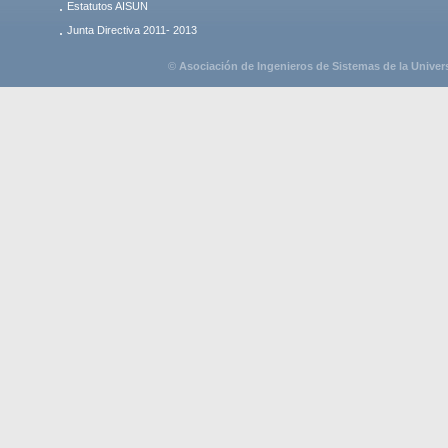
Estatutos AISUN
Junta Directiva 2011- 2013
©
Asociación de Ingenieros de Sistemas de la Unive